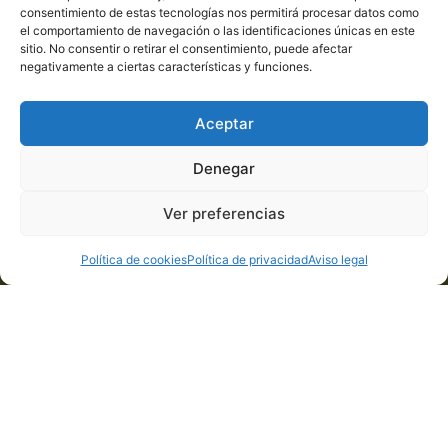
Política de cookies
consentimiento de estas tecnologías nos permitirá procesar datos como
el comportamiento de navegación o las identificaciones únicas en este
sitio. No consentir o retirar el consentimiento, puede afectar
Carro Artesanos
negativamente a ciertas características y funciones.
Camiño Riazón 3
Aceptar
32970 Seixalbo – Ourense
Teléfono: 609 176 246
Denegar
Ver preferencias
Política de cookies
Política de privacidad
Aviso legal
© 2023 CARRO ARTESANOS, Todos los derechos reservados