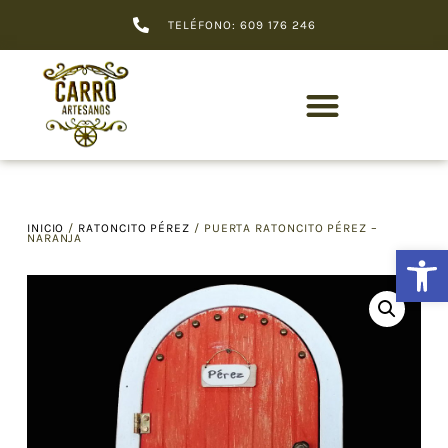
TELÉFONO: 609 176 246
INICIO
/
RATONCITO PÉREZ
/ PUERTA RATONCITO PÉREZ –
NARANJA
Abrir