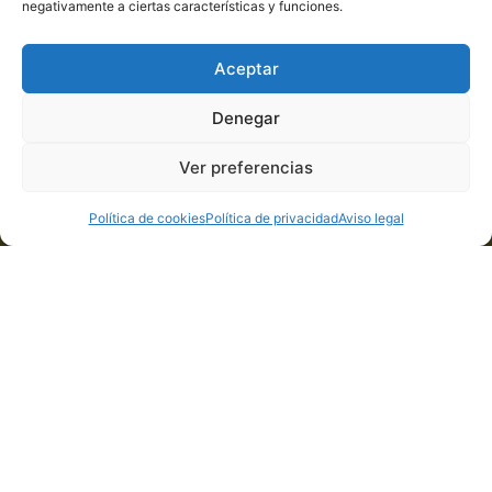
Carro Artesanos
negativamente a ciertas características y funciones.
Camiño Riazón 3
Aceptar
32970 Seixalbo – Ourense
Teléfono: 609 176 246
Denegar
Ver preferencias
Política de cookies
Política de privacidad
Aviso legal
© 2023 CARRO ARTESANOS, Todos los derechos reservados