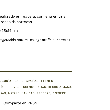
realizado en madera, con leña en una
rocas de cortezas.
x25x14 cm
 vegetación natural, musgo artificial, cortezas,
EGORÍA:
ESCENOGRAFÍAS BELENES
NÍA
,
BELENES
,
ESCENOGRAFIAS
,
HECHO A MANO
,
URAS
,
NATALE
,
NAVIDAD
,
PESEBRE
,
PRESEPE
Comparte en RRSS: