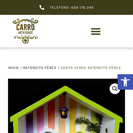
TELÉFONO: 609 176 246
INICIO
/
RATONCITO PÉREZ
/ CASITA VERDE RATONCITO PÉREZ
Abrir